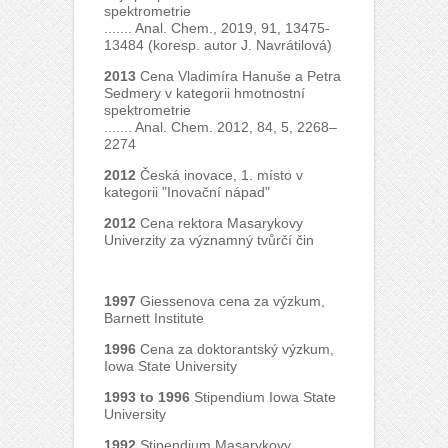
spektrometrie
....... Anal. Chem., 2019, 91, 13475-
13484 (koresp. autor J. Navrátilová)
2013
Cena Vladimíra Hanuše a Petra
Sedmery v kategorii hmotnostní
spektrometrie
....... Anal. Chem. 2012, 84, 5, 2268–
2274
2012
Česká inovace, 1. místo v
kategorii "Inovační nápad"
2012
Cena rektora Masarykovy
Univerzity za významný tvůrčí čin
1997
Giessenova cena za výzkum,
Barnett Institute
1996
Cena za doktorantský výzkum,
Iowa State University
1993 to 1996
Stipendium Iowa State
University
1992
Stipendium Masarykovy