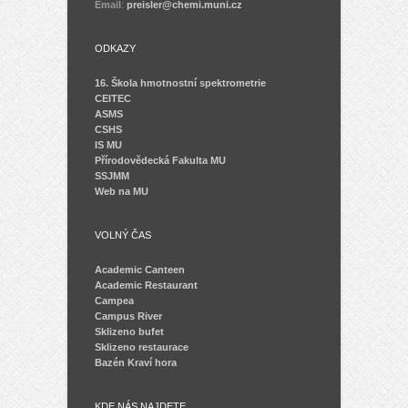
Email
:
preisler@chemi.muni.cz
ODKAZY
16. Škola hmotnostní spektrometrie
CEITEC
ASMS
CSHS
IS MU
Přírodovědecká Fakulta MU
SSJMM
Web na MU
VOLNÝ ČAS
Academic Canteen
Academic Restaurant
Campea
Campus River
Sklizeno bufet
Sklizeno restaurace
Bazén Kraví hora
KDE NÁS NAJDETE