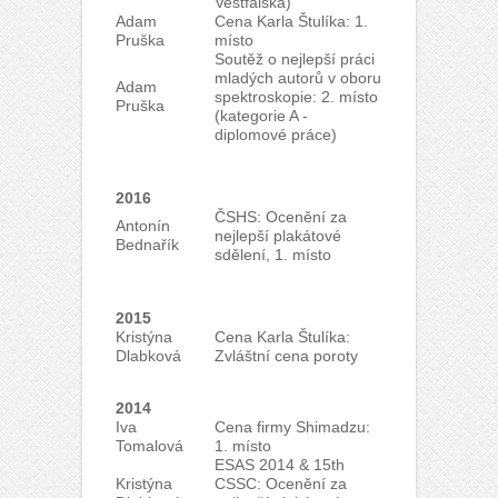
Vestfálska)
Adam
Cena Karla Štulíka: 1.
Pruška
místo
Soutěž o nejlepší práci
mladých autorů v oboru
Adam
spektroskopie: 2. místo
Pruška
(kategorie A -
diplomové práce)
2016
ČSHS: Ocenění za
Antonín
nejlepší plakátové
Bednařík
sdělení, 1. místo
2015
Kristýna
Cena Karla Štulíka:
Dlabková
Zvláštní cena poroty
2014
Iva
Cena firmy Shimadzu:
Tomalová
1. místo
ESAS 2014 & 15th
Kristýna
CSSC: Ocenění za