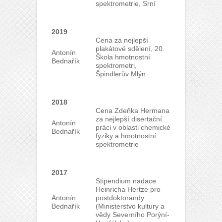
spektrometrie, Srní
2019
Cena za nejlepší
plakátové sdělení, 20.
Antonín
Škola hmotnostní
Bednařík
spektrometri,
Špindlerův Mlýn
2018
Cena Zdeňka Hermana
za nejlepší disertační
Antonín
práci v oblasti chemické
Bednařík
fyziky a hmotnostní
spektrometrie
2017
Stipendium nadace
Heinricha Hertze pro
Antonín
postdoktorandy
Bednařík
(Ministerstvo kultury a
vědy Severního Porýní-