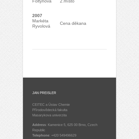
Foltynová
2.místo
2007
Markéta
Cena děkana
Ryvolová
JAN PREISLER
CEITEC a Ústav Chemie
Přírodovědecká fakulta
Masarykova univerzita
Address
: Kamenice 5, 625 00 Brno, Czech
Republic
Telephone
: +420 549496629