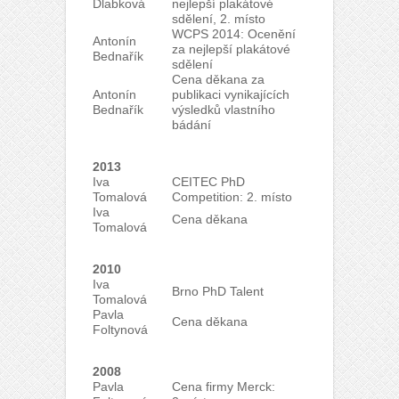
Dlabková
nejlepší plakátové
sdělení, 2. místo
WCPS 2014: Ocenění
Antonín
za nejlepší plakátové
Bednařík
sdělení
Cena děkana za
Antonín
publikaci vynikajících
Bednařík
výsledků vlastního
bádání
2013
Iva
CEITEC PhD
Tomalová
Competition: 2. místo
Iva
Cena děkana
Tomalová
2010
Iva
Brno PhD Talent
Tomalová
Pavla
Cena děkana
Foltynová
2008
Pavla
Cena firmy Merck: