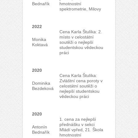
Bednařík
hmotnostní
spektrometrie, Milovy
2022
Cena Karla Štulíka: 2.
místo v celostátní
Monika
soutěži o nejlepší
Koktavá
studentskou vědeckou
práci
2020
Cena Karla Štulíka:
Zvláštní cena poroty v
Dominika
celostátní soutěži o
Bezdeková
nejlepší studentskou
vědeckou práci
2020
1. cena za nejlepší
přednášku v sekci
Antonín
Mládí vpřed, 21. Škola
Bednařík
hmotnostní